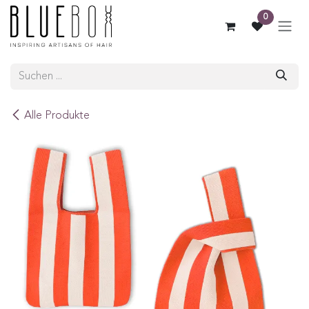
ZUM INHALT SPRINGEN
0
Alle Produkte