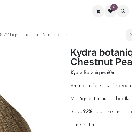
0
ormate
Hilfe
Kontaktiere uns
8-72 Light Chestnut Pearl Blonde
Kydra botani
Chestnut Pea
Kydra Botanique, 60ml
Ammoniakfreie Haarfärbebeh
Mit Pigmenten aus Färbepflan
Bis zu
92%
natürliche Inhaltsst
Tiaré-Blütenöl