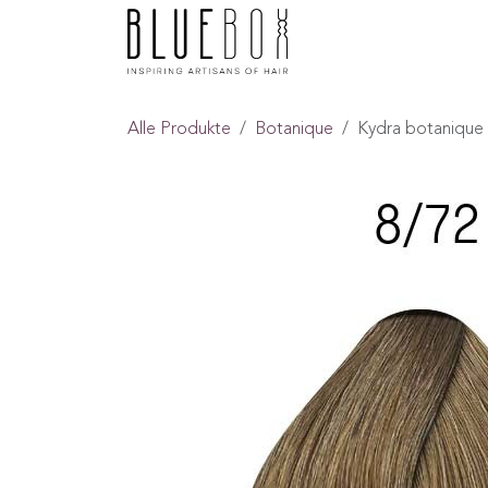
ZUM INHALT SPRINGEN
Home
Boutique
F
Alle Produkte
Botanique
Kydra botanique 