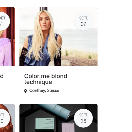
OÛT
SEPT.
31
07
nd
Color.me blond
technique
Conthey
,
Suisse
PT.
SEPT.
20
28