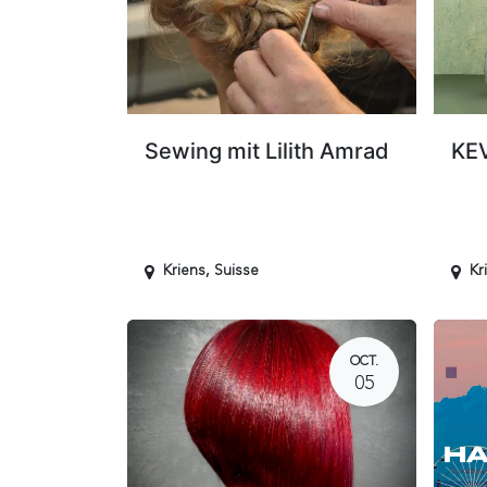
Sewing mit Lilith Amrad
KE
Kriens
,
Suisse
Kr
OCT.
05