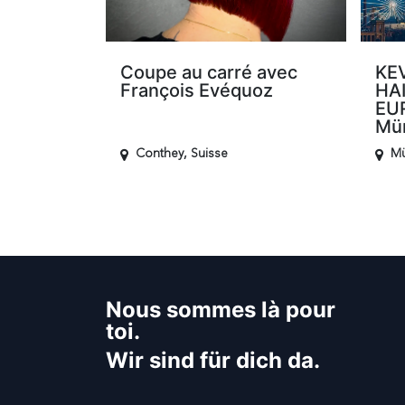
Coupe au carré avec
KE
François Evéquoz
HAI
EU
Mü
Conthey
,
Suisse
M
Nous sommes là pour
toi.
Wir sind für dich da.