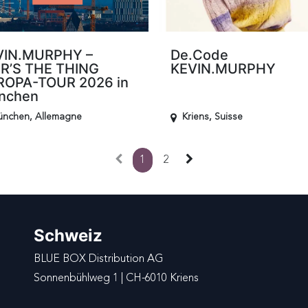
VIN.MURPHY –
De.Code
R’S THE THING
KEVIN.MURPHY
ROPA-TOUR 2026 in
nchen
ünchen
,
Allemagne
Kriens
,
Suisse
1
2
Schweiz
BLUE BOX Distribution AG
Sonnenbühlweg 1 | CH-6010 Kriens