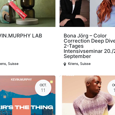
VIN.MURPHY LAB
Bona Jörg – Color
Correction Deep Dive
2-Tages
Intensivseminar 20./
September
iens
,
Suisse
Kriens
,
Suisse
OCT.
O
11