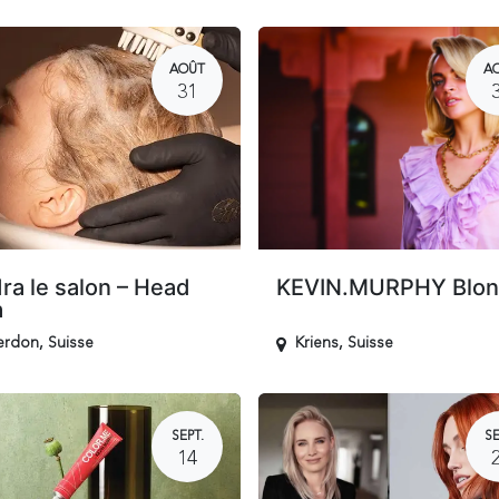
AOÛT
A
31
ra le salon – Head
KEVIN.MURPHY Blo
a
erdon
,
Suisse
Kriens
,
Suisse
SEPT.
SE
14