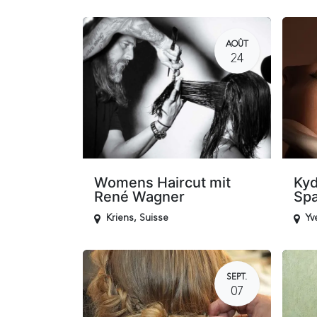
AOÛT
24
Womens Haircut mit
Kyd
René Wagner
Sp
Kriens
,
Suisse
Yv
SEPT.
07