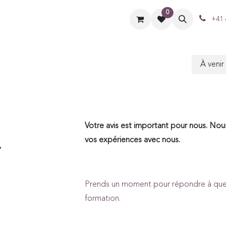
0
ique
Formats
Aide
Contactez-nous
+41 
À veni
Votre avis est important pour nous. No
.
vos expériences avec nous.
Prends un moment pour répondre à quel
formation.