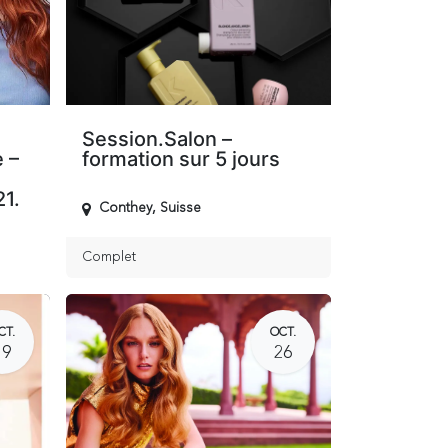
Session.Salon –
 –
formation sur 5 jours
21.
Conthey
,
Suisse
Complet
CT.
OCT.
19
26