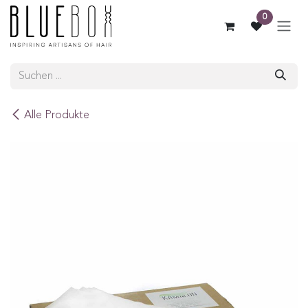
ZUM INHALT SPRINGEN
0
Alle Produkte