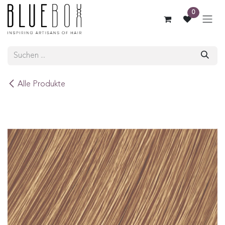
ZUM INHALT SPRINGEN
0
Alle Produkte