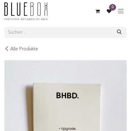
ZUM INHALT SPRINGEN
0
Alle Produkte