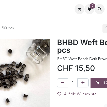
0
ormate
Hilfe
Kontaktiere uns
 500 pcs
BHBD Weft B
pcs
BHBD Weft Beads Dark Brown
CHF
15,50
IN 
Auf die Wunschliste