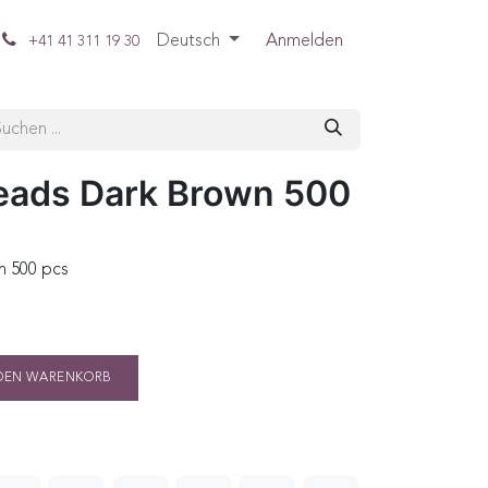
Deutsch
Anmelden
+41 41 311 19 30
eads Dark Brown 500
 500 pcs
DEN WARENKORB