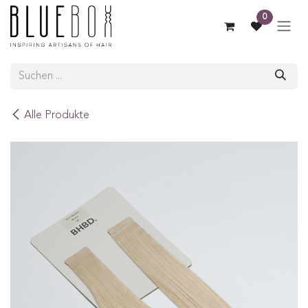
ZUM INHALT SPRINGEN
0
Alle Produkte