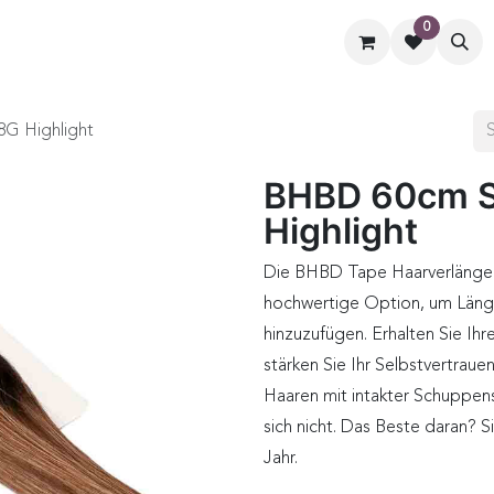
0
ormate
Hilfe
Kontaktiere uns
G Highlight
BHBD 60cm S
Highlight
Die BHBD Tape Haarverlängeru
hochwertige Option, um Länge
hinzuzufügen. Erhalten Sie Ihr
stärken Sie Ihr Selbstvertraue
Haaren mit intakter Schuppens
sich nicht. Das Beste daran? S
Jahr.