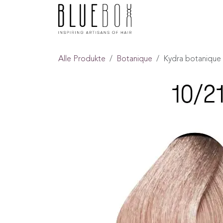
ZUM INHALT SPRINGEN
Home
Boutique
F
Alle Produkte
Botanique
Kydra botanique 