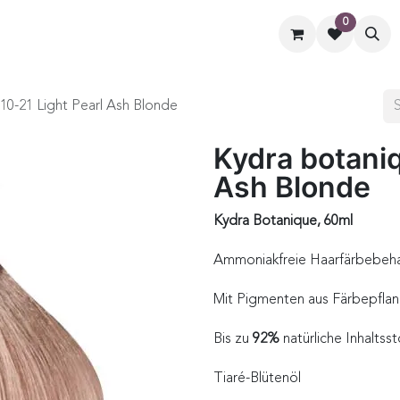
0
ormate
Hilfe
Kontaktiere uns
10-21 Light Pearl Ash Blonde
Kydra botaniq
Ash Blonde
Kydra Botanique, 60ml
Ammoniakfreie Haarfärbebeh
Mit Pigmenten aus Färbepflan
Bis zu
92%
natürliche Inhaltsst
Tiaré-Blütenöl