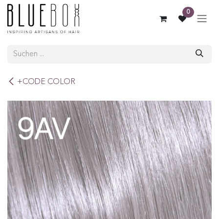
ZUM INHALT SPRINGEN
0
+CODE COLOR