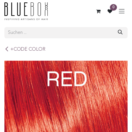
ZUM INHALT SPRINGEN
0
+CODE COLOR