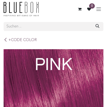
ZUM INHALT SPRINGEN
0
+CODE COLOR