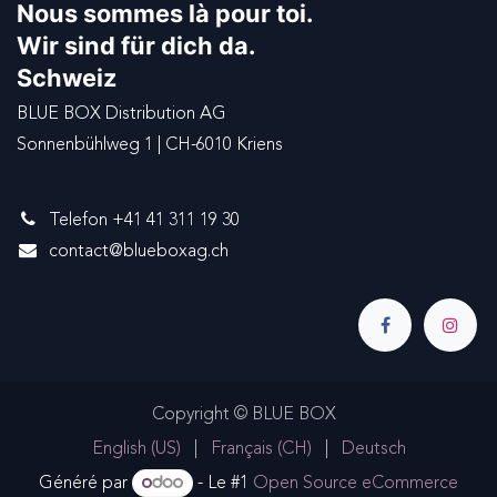
Nous sommes là pour toi.
Wir sind für dich da.
Schweiz
BLUE BOX Distribution AG
Sonnenbühlweg 1 | CH-6010 Kriens
Telefon +41 41 311 19 30
contact@blueboxag.ch
Copyright © BLUE BOX
English (US)
|
Français (CH)
|
Deutsch
Généré par
- Le #1
Open Source eCommerce