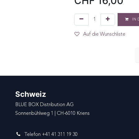
CHF
16,00
IN 
Auf die Wunschliste
Schweiz
BLUE BOX Distribution AG
Sonnenbühlweg 1 | CH-6010 Kriens
Telefon +41 41 311 19 30