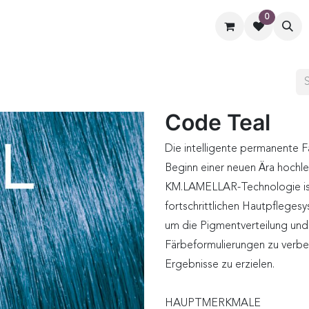
0
ormate
Hilfe
Kontaktiere uns
Code Teal
Die intelligente permanente 
Beginn einer neuen Ära hochl
KM.LAMELLAR-Technologie ist 
fortschrittlichen Hautpflegesy
um die Pigmentverteilung und
Färbeformulierungen zu verbes
Ergebnisse zu erzielen.
HAUPTMERKMALE