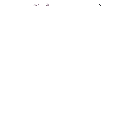
SALE %
Wir sind für dich da.
Nous sommes là pour
toi.