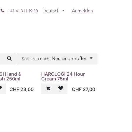
Deutsch
Anmelden
+41 41 311 19 30
Neu eingetroffen
Sortieren nach:
I Hand &
HAROLOGI 24 Hour
sh 250ml
Cream 75ml
CHF
23,00
CHF
27,00