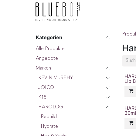
ZUM INHALT SPRINGEN
Home
Boutique
F
Produ
Kategorien
Har
Alle Produkte
Angebote
Marken
HARO
KEVIN.MURPHY
Lip 
JOICO
K18
HAROLOGI
HARO
30ml
Rebuild
Hydrate