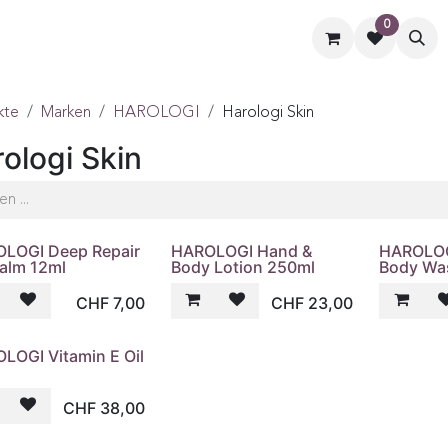
0
ormate
Hilfe
Kontaktiere uns
kte
Marken
HAROLOGI
Harologi Skin
ologi Skin
LOGI Deep Repair
HAROLOGI Hand &
HAROLOG
Balm 12ml
Body Lotion 250ml
Body Wa
CHF
7,00
CHF
23,00
LOGI Vitamin E Oil
CHF
38,00