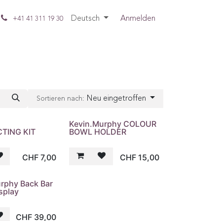
Deutsch
Anmelden
+41 41 311 19 30
Neu eingetroffen
Sortieren nach:
e
Kevin.Murphy COLOUR
TING KIT
BOWL HOLDER
CHF
7,00
CHF
15,00
rphy Back Bar
isplay
CHF
39,00