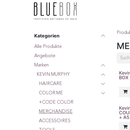
ZUM INHALT SPRINGEN
Home
Boutique
F
Produ
Kategorien
ME
Alle Produkte
Angebote
Marken
Kevi
KEVIN.MURPHY
BOX
HAIRCARE
COLOR.ME
+CODE COLOR
Kevi
MERCHANDISE
COU
+ A5
ACCESSOIRES