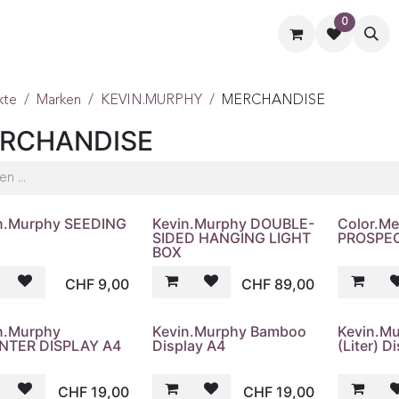
0
ormate
Hilfe
Kontaktiere uns
kte
Marken
KEVIN.MURPHY
MERCHANDISE
RCHANDISE
n.Murphy SEEDING
Kevin.Murphy DOUBLE-
Color.M
SIDED HANGING LIGHT
PROSPEC
BOX
CHF
9,00
CHF
89,00
n.Murphy
Kevin.Murphy Bamboo
Kevin.Mu
NTER DISPLAY A4
Display A4
(Liter) D
CHF
19,00
CHF
19,00