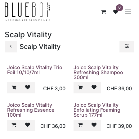
ZUM INHALT SPRINGEN
0
Scalp Vitality
Scalp Vitality
Joico Scalp Vitality Trio
Joico Scalp Vitality
Foil 10/10/7ml
Refreshing Shampoo
300ml
CHF
3,00
CHF
36,00
Joico Scalp Vitality
Joico Scalp Vitality
Refreshing Essence
Exfoliating Foaming
100ml
Scrub 177ml
CHF
36,00
CHF
39,00