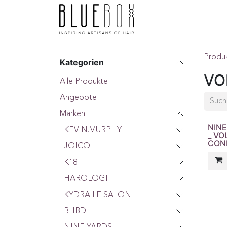
ZUM INHALT SPRINGEN
Home
Boutique
F
Produ
Kategorien
VO
Alle Produkte
Angebote
Marken
NINE
KEVIN.MURPHY
_ V
CON
JOICO
K18
HAROLOGI
KYDRA LE SALON
BHBD.