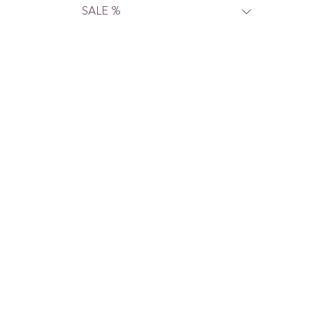
SALE %
Wir sind für dich da.
Nous sommes là pour
toi.