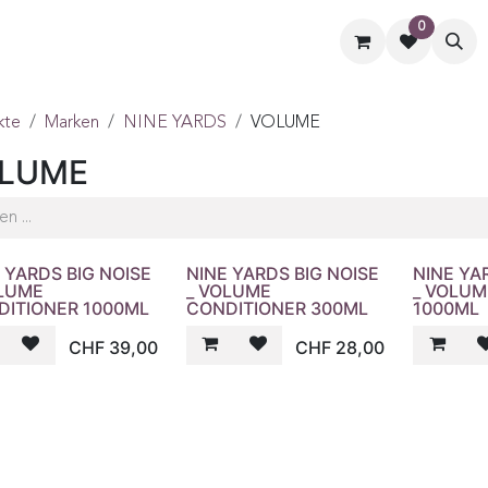
0
ormate
Hilfe
Kontaktiere uns
kte
Marken
NINE YARDS
VOLUME
LUME
 YARDS BIG NOISE
NINE YARDS BIG NOISE
NINE YA
OLUME
_ VOLUME
_ VOLU
DITIONER 1000ML
CONDITIONER 300ML
1000ML
CHF
39,00
CHF
28,00