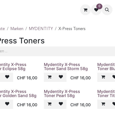
0
ormate
Hilfe
Kontaktiere uns
kte
Marken
MYDENTITY
X-Press Toners
Press Toners
ntity X-Press
Mydentity X-Press
Mydentit
r Eclipse 58g
Toner Sand Storm 58g
Toner Bl
CHF
16,00
CHF
16,00
ntity X-Press
Mydentity X-Press
Mydentit
r Golden Sand 58g
Toner Pearl 58g
Toner Ti
CHF
16,00
CHF
16,00