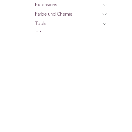
Extensions
Farbe und Chemie
Tools
Zubehör
SALE %
Wir sind für dich da.
Nous sommes là pour
toi.