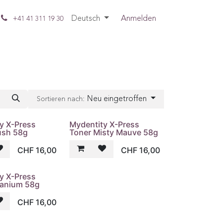
Deutsch
Anmelden
+41 41 311 19 30
Neu eingetroffen
Sortieren nach:
y X-Press
Mydentity X-Press
ush 58g
Toner Misty Mauve 58g
CHF
16,00
CHF
16,00
y X-Press
tanium 58g
CHF
16,00