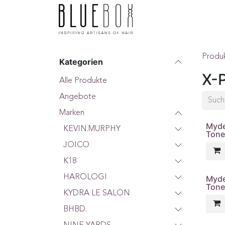
ZUM INHALT SPRINGEN
Home
Boutique
F
Produ
Kategorien
X-
Alle Produkte
Angebote
Marken
Myde
KEVIN.MURPHY
Tone
JOICO
K18
HAROLOGI
Myde
Tone
KYDRA LE SALON
BHBD.